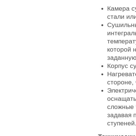
Камера с
стали ил
Сушильны
интеграл
температу
которой 
заданную
Корпус с
Нагреват
стороне,
Электрич
оснащать
сложные 
задавая 
ступеней