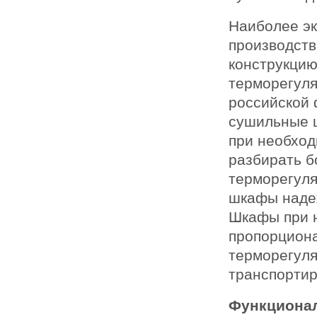
Наиболее э
производст
конструкци
терморегуля
российской 
сушильные ш
при необход
разбирать б
терморегуля
шкафы надеж
Шкафы при 
пропорцион
терморегуля
транспортир
Функциона