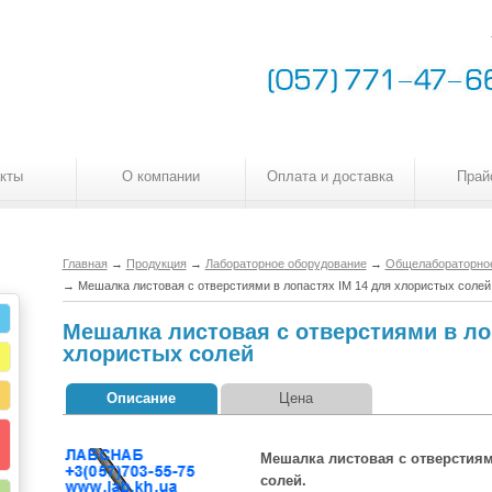
кты
О компании
Оплата и доставка
Прай
Главная
→
Продукция
→
Лабораторное оборудование
→
Общелабораторное
→
Мешалка листовая с отверстиями в лопастях IM 14 для хлористых солей
Мешалка листовая с отверстиями в ло
хлористых солей
Описание
Цена
Мешалка листовая с отверстиям
солей.