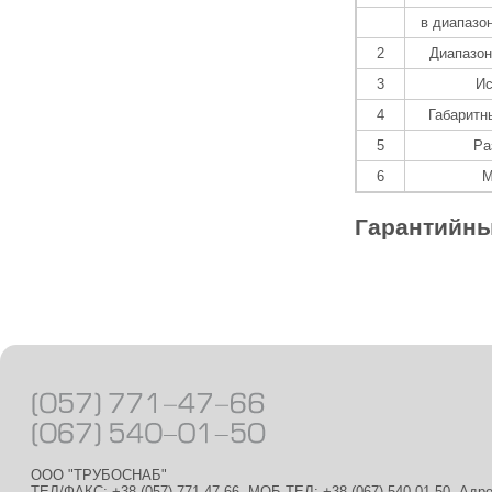
в диапазо
2
Диапазон
3
Ис
4
Габаритн
5
Ра
6
М
Гарантийны
ООО "ТРУБОСНАБ"
ТЕЛ/ФАКС: +38 (057) 771-47-66, МОБ.ТЕЛ: +38 (067) 540-01-50, Адр